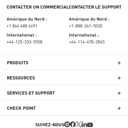
CONTACTER UN COMMERCIAL
CONTACTER LE SUPPORT
Amérique du Nord :
Amérique du Nord :
+1 866 488 6691
+1-888-361-5030
International :
International :
+44-125-333-5558
+44-114-478-2845
PRODUITS
RESSOURCES
Pare-feux de nouvelle génération
SERVICES ET SUPPORT
Entreprise pare-feu
CHECK POINT
Sécurité réseau pour le cloud
WAF
SUIVEZ-NOUS