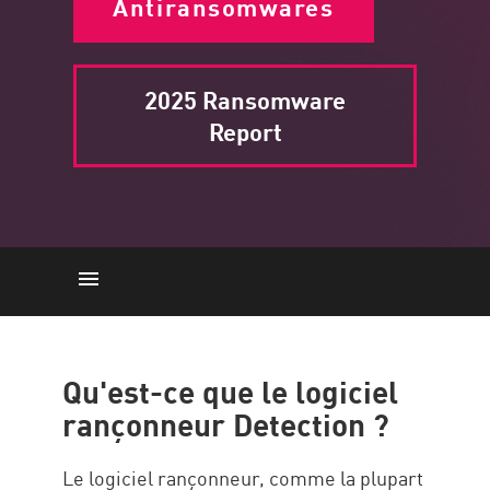
Antiransomwares
2025 Ransomware
Report
logiciel rançonneur Detection
Détection précoce
Qu'est-ce que le logiciel
Techniques de détection
rançonneur Detection ?
Détection par le comportement
Le logiciel rançonneur, comme la plupart
Trafic anormal