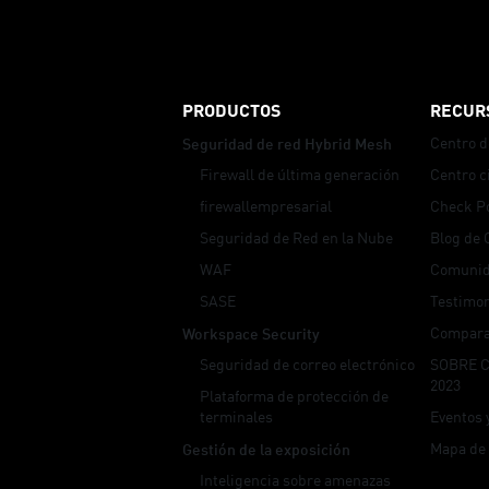
Security Advisor
PRODUCTOS
RECUR
Centro d
Seguridad de red Hybrid Mesh
Firewall de última generación
Centro c
firewallempresarial
Check P
Seguridad de Red en la Nube
Blog de 
WAF
Comunid
SASE
Testimon
Compara
Workspace Security
Seguridad de correo electrónico
SOBRE 
2023
Plataforma de protección de
terminales
Eventos 
Mapa de
Gestión de la exposición
Inteligencia sobre amenazas