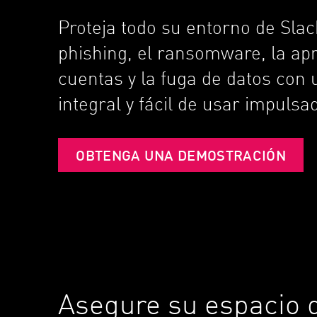
Endpoint
Proteja todo su entorno de Slac
Navegar
phishing, el ransomware, la ap
SaaS
cuentas y la fuga de datos con
EXPOSURE MANAGEMENT
integral y fácil de usar impulsa
Inteligencia sobre amenazas
Exposure Prioritization
OBTENGA UNA DEMOSTRACIÓN
Cyber Asset Attack Surface Management
Remediación segura
IA de ThreatCloud
INFORME DE SEGURIDAD DE IA
Workforce AI Security
Asegure su espacio d
AI Red Teaming
Ver productos de la A a la Z