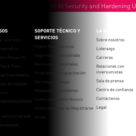
y - July 2026 Frontier AI Security and Hardening 
SOS
SOPORTE TÉCNICO Y
LA EMPRESA
SERVICIOS
e recursos
Sobre nosotros
Check Point Services
ibernético
Liderazgo
Seguridad administrada
oint Research
Carreras
Servicios profesionales
Check Point
Relaciones con
inversionistas
Programas de capacitación
ad CheckMates
Sala de prensa
Estrategia y riesgo
ios de clientes
Centro de confianza
Respuesta a incidentes
ción
Contáctenos
Centro de soporte técnico
CIBERSEGURIDAD
Legal
Centro de usuarios Registrarse
y seminarios web
Avisos
 amenazas