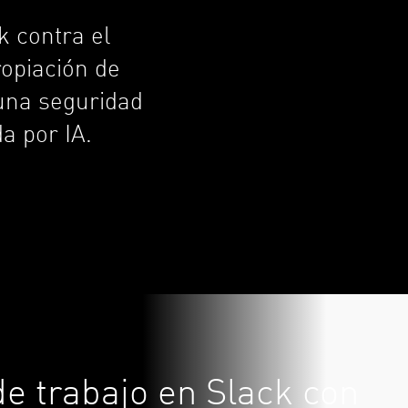
k contra el
ropiación de
 una seguridad
da por IA.
e trabajo en Slack con