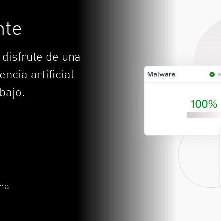
nte
 disfrute de una
ncia artificial
bajo.
rma
o