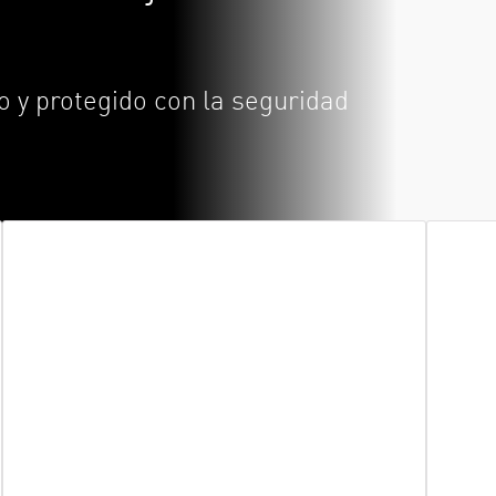
 y protegido con la seguridad
Detección de archivos maliciosos
Prev
Todos los archivos se someten a un
Obte
proceso de aislamiento antes de su
dato
descarga. Cuando se detecta malware de
Slac
día cero, Check Point pone el archivo en
cuarentena y realiza la extracción de
amenazas.