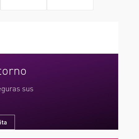
dos
torno
seguras sus
ita