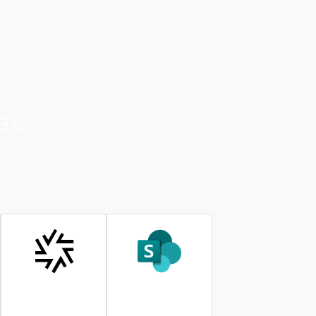
as
ShareFile
SharePoint