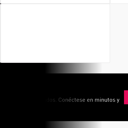
Protección contra el robo de cuentas
Identifique y bloquee el acceso de
usuarios no autorizados, cerrando las
cuentas comprometidas antes de que se
conviertan en problemas.
ataques más avanzados. Conéctese en minutos y