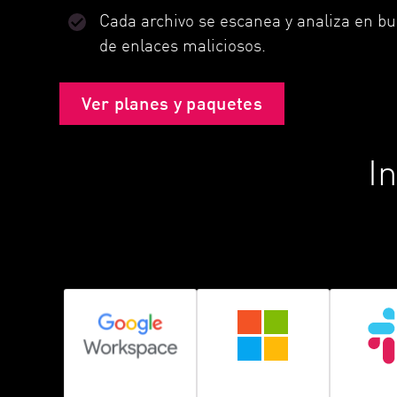
Cada archivo se escanea y analiza en b
de enlaces maliciosos.
Ver planes y paquetes
I
Google
Microsoft 365
sl