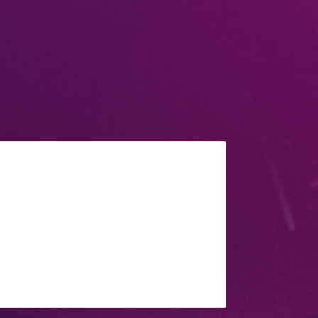
ención de pérdida de datos (DLP)
nga visibilidad y control de todos sus
s confidenciales, en todo su entorno
so compartido de archivos.