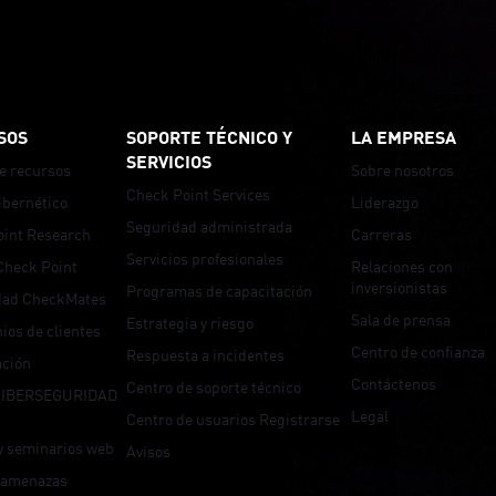
y - July 2026 Frontier AI Security and Hardening 
SOS
SOPORTE TÉCNICO Y
LA EMPRESA
SERVICIOS
e recursos
Sobre nosotros
Check Point Services
ibernético
Liderazgo
Seguridad administrada
oint Research
Carreras
Servicios profesionales
Check Point
Relaciones con
inversionistas
Programas de capacitación
ad CheckMates
Sala de prensa
Estrategia y riesgo
ios de clientes
Centro de confianza
Respuesta a incidentes
ción
Contáctenos
Centro de soporte técnico
CIBERSEGURIDAD
Legal
Centro de usuarios Registrarse
y seminarios web
Avisos
 amenazas