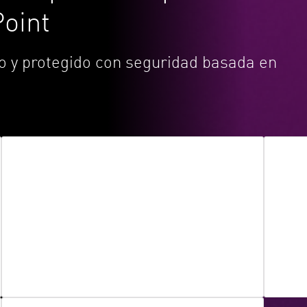
Point
o y protegido con seguridad basada en
Detección de archivos maliciosos
Prev
Todos los archivos se prueban para
Obte
detectar contenido malicioso. Cuando se
dato
detecta malware de día cero, Check Point
de u
pone el archivo en cuarentena y realiza la
extracción de amenazas.