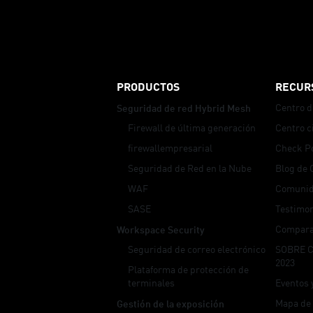
Security Advisor
PRODUCTOS
RECUR
Centro d
Seguridad de red Hybrid Mesh
Firewall de última generación
Centro c
firewallempresarial
Check P
Seguridad de Red en la Nube
Blog de 
WAF
Comunid
SASE
Testimon
Compara
Workspace Security
Seguridad de correo electrónico
SOBRE 
2023
Plataforma de protección de
terminales
Eventos 
Mapa de
Gestión de la exposición