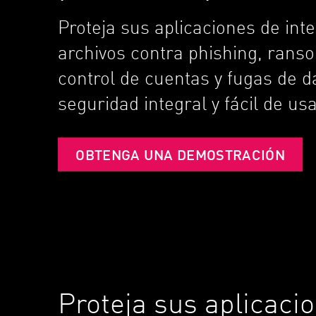
Endpoint
Proteja sus aplicaciones de int
Navegar
archivos contra phishing, ran
SaaS
control de cuentas y fugas de 
EXPOSURE MANAGEMENT
seguridad integral y fácil de us
Inteligencia sobre amenazas
Exposure Prioritization
OBTENGA UNA DEMOSTRACIÓN
Cyber Asset Attack Surface Management
Remediación segura
IA de ThreatCloud
INFORME DE SEGURIDAD DE IA
Workforce AI Security
Proteja sus aplicaci
AI Red Teaming
Ver productos de la A a la Z