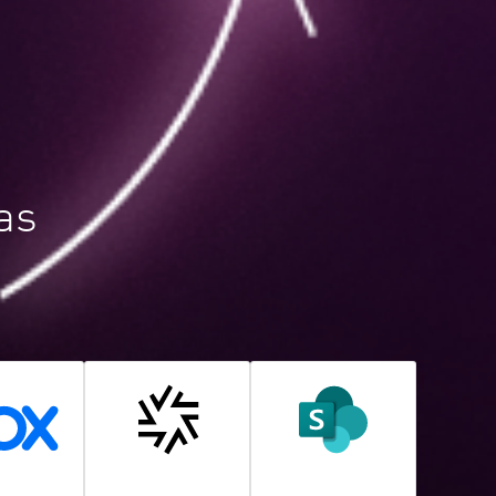
as
ox
ShareFile
SharePoint