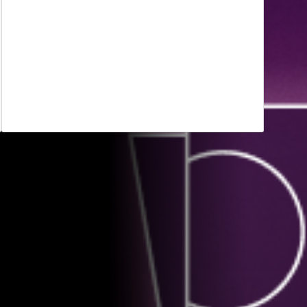
Controles granulares de uso compartido
Los controles nativos de la nube hacen
cumplir una política de uso compartido
granular al regular los derechos de
colaboración para archivos o carpetas.
e archivos de los ataques más avanzados.
cia al instante.