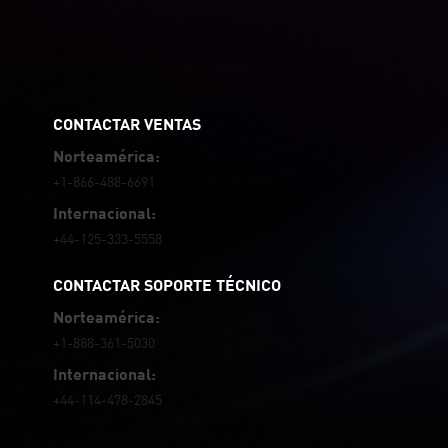
Update.
Read Blog
CONTACTAR VENTAS
Norteamérica:
+1-866-488-6691
Internacional:
+44-125-333-5558
CONTACTAR SOPORTE TÉCNICO
Norteamérica:
+1-888-361-5030
Internacional:
+44-114-478-2845