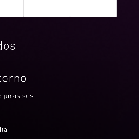
dos
torno
seguras sus
ita