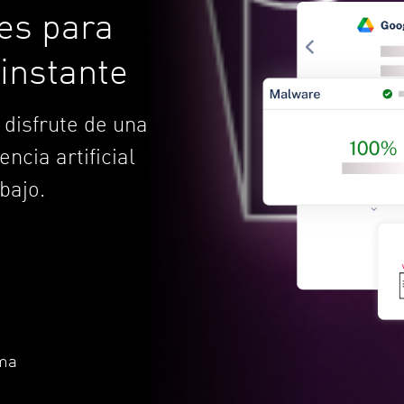
nes para
 instante
 disfrute de una
ncia artificial
bajo.
rma