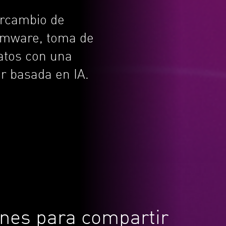
ercambio de
somware, toma de
datos con una
ar basada en IA.
ones para compartir