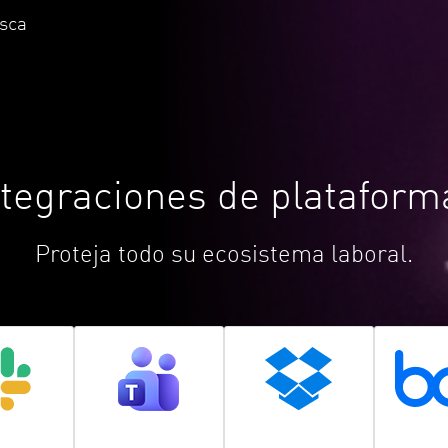
usca
ntegraciones de plataform
Proteja todo su ecosistema laboral.
ack
Teams
Dropbox
B